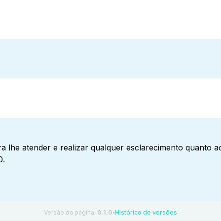
a lhe atender e realizar qualquer esclarecimento quanto 
0.
Versão da página:
0.1.0
Histórico de versões
●