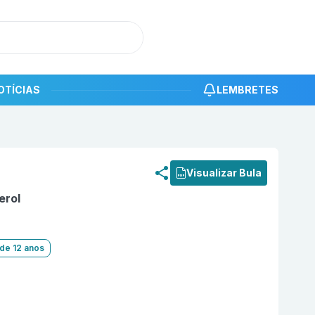
OTÍCIAS
LEMBRETES
roduto
D3caps 10000 UI Cápsula Mole com 4 União Químic
Visualizar Bula
erol
 de 12 anos