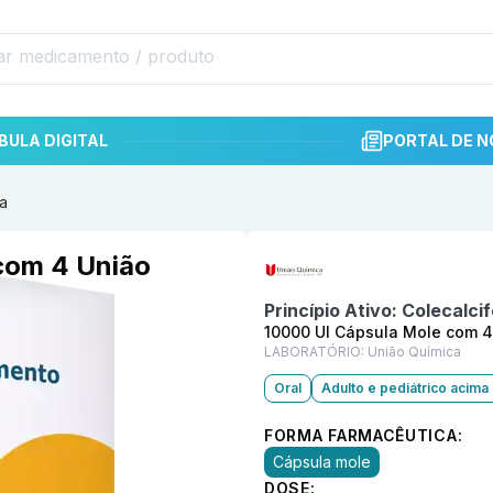
BULA DIGITAL
PORTAL DE N
a
Informações detalhadas do p
com 4 União
Princípio Ativo:
Colecalcif
10000 UI Cápsula Mole com 4
LABORATÓRIO:
União Química
Oral
Adulto e pediátrico acima
FORMA FARMACÊUTICA:
Cápsula mole
DOSE: