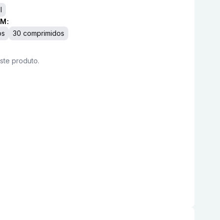
I
M:
os
30 comprimidos
este produto.