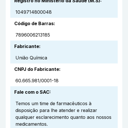
Registro no Ministério da Saúde (M.S)
:
1049714800048
Código de Barras
:
7896006213185
Fabricante
:
União Química
CNPJ do Fabricante
:
60.665.981/0001-18
Fale com o SAC
:
Temos um time de farmacêuticos à
disposição para lhe atender e realizar
qualquer esclarecimento quanto aos nossos
medicamentos.