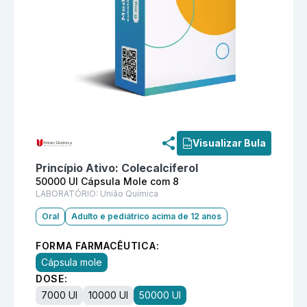
Informações detalhadas do produto
D3caps 50000 UI 
Visualizar Bula
Princípio Ativo:
Colecalciferol
50000 UI Cápsula Mole com 8
LABORATÓRIO:
União Química
Oral
Adulto e pediátrico acima de 12 anos
FORMA FARMACÊUTICA:
Cápsula mole
DOSE:
7000 UI
10000 UI
50000 UI