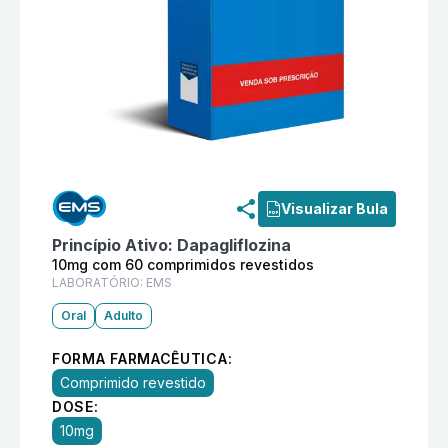
Informações detalhadas do produto
Dapflow 10mg com
Visualizar Bula
Princípio Ativo:
Dapagliflozina
10mg com 60 comprimidos revestidos
LABORATÓRIO:
EMS
Oral
Adulto
FORMA FARMACÊUTICA:
Comprimido revestido
DOSE:
10mg