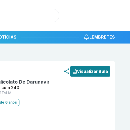
OTÍCIAS
LEMBRETES
roduto
Darvyr 150 mg Comprimido Revestido com 240 L
Visualizar Bula
licolato De Darunavir
o com 240
STALIA
 de 6 anos