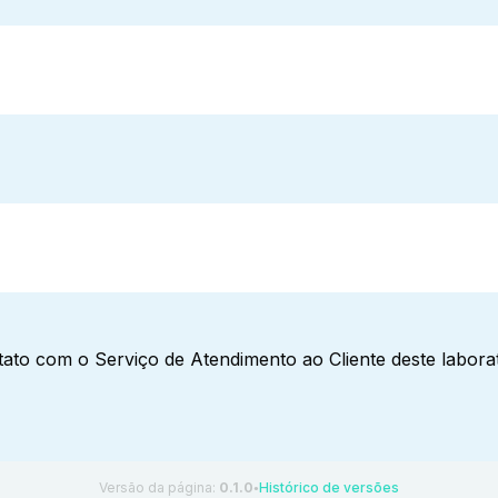
ato com o Serviço de Atendimento ao Cliente deste laborat
Versão da página:
0.1.0
Histórico de versões
●