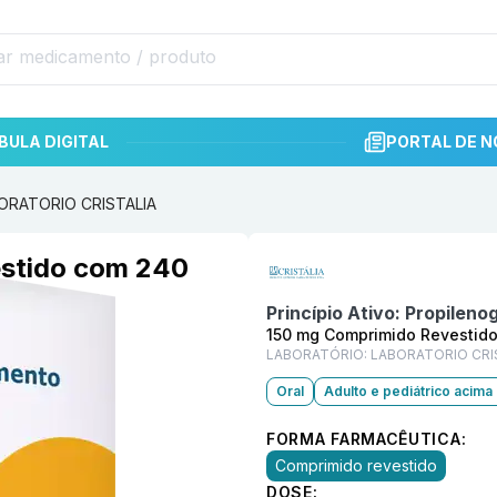
BULA DIGITAL
PORTAL DE N
BORATORIO CRISTALIA
Informações detalhadas do p
stido com 240
Princípio Ativo:
Propilenog
150 mg Comprimido Revestid
LABORATÓRIO:
LABORATORIO CRI
Oral
Adulto e pediátrico acima
FORMA FARMACÊUTICA:
Comprimido revestido
DOSE: