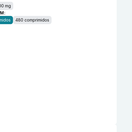
00 mg
M:
midos
480 comprimidos