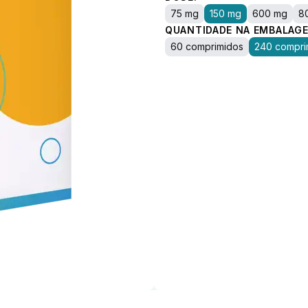
75 mg
150 mg
600 mg
8
QUANTIDADE NA EMBALAGE
60 comprimidos
240 compri