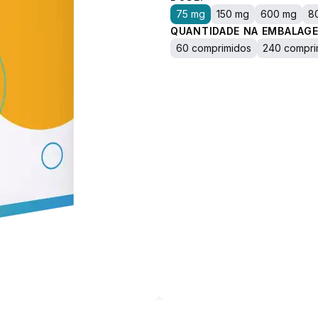
75 mg
150 mg
600 mg
8
QUANTIDADE NA EMBALAGE
60 comprimidos
240 compri