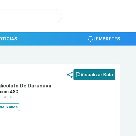
OTÍCIAS
LEMBRETES
roduto
Darvyr 75 mg Comprimido Revestido com 480 LA
Visualizar Bula
licolato De Darunavir
 com 480
STALIA
 de 6 anos