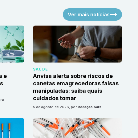
Ver mais notícias
SAÚDE
a e
Anvisa alerta sobre riscos de
as
canetas emagrecedoras falsas
manipuladas: saiba quais
cuidados tomar
ra
5 de agosto de 2026
, por
Redação Sara