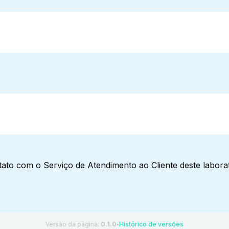
ato com o Serviço de Atendimento ao Cliente deste laborat
Versão da página:
0.1.0
Histórico de versões
●