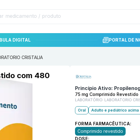
BULA DIGITAL
PORTAL DE N
BORATORIO CRISTALIA
Informações detalhadas do p
stido com 480
Princípio Ativo:
Propilenog
75 mg Comprimido Revestido
LABORATÓRIO:
LABORATORIO CRI
Oral
Adulto e pediátrico acima
FORMA FARMACÊUTICA:
Comprimido revestido
DOSE: