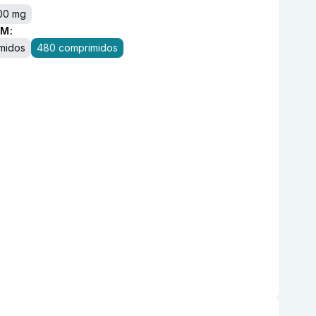
00 mg
M:
midos
480 comprimidos