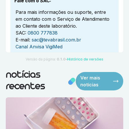
Fale com o SAC
:
Para mais informações ou suporte, entre
em contato com o Serviço de Atendimento
ao Cliente deste laboratório.
SAC:
0800 777838
E-mail:
sac@tevabrasil.com.br
Canal Anvisa VigiMed
Versão da página:
0.1.0
Histórico de versões
●
notícias
Ver mais
notícias
recentes