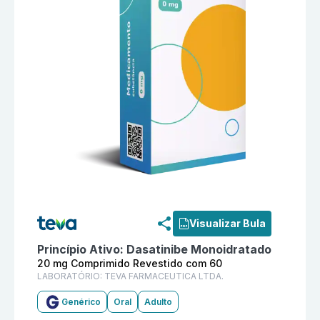
Informações detalhadas do produto
Dasatinibe Mono
Visualizar Bula
Princípio Ativo:
Dasatinibe Monoidratado
20 mg Comprimido Revestido com 60
LABORATÓRIO:
TEVA FARMACEUTICA LTDA.
Genérico
Oral
Adulto