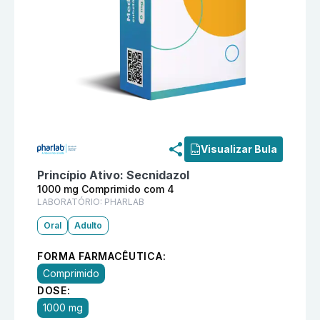
Informações detalhadas do produto
Decnazol 1000 m
Visualizar Bula
Princípio Ativo:
Secnidazol
1000 mg Comprimido com 4
LABORATÓRIO:
PHARLAB
Oral
Adulto
FORMA FARMACÊUTICA:
Comprimido
DOSE:
1000 mg