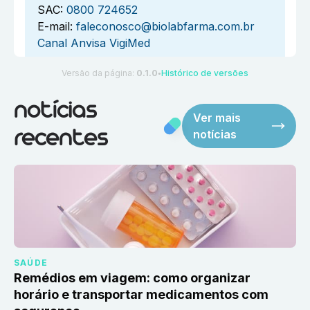
SAC:
0800 724652
E-mail:
faleconosco@biolabfarma.com.br
Canal Anvisa VigiMed
Versão da página:
0.1.0
Histórico de versões
●
notícias
Ver mais
notícias
recentes
SAÚDE
Remédios em viagem: como organizar
horário e transportar medicamentos com