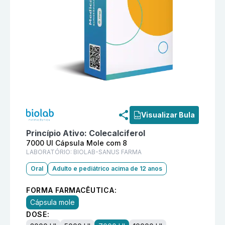
Informações detalhadas do produto
Degen 7000 UI C
Visualizar Bula
Princípio Ativo:
Colecalciferol
7000 UI Cápsula Mole com 8
LABORATÓRIO:
BIOLAB-SANUS FARMA
Oral
Adulto e pediátrico acima de 12 anos
FORMA FARMACÊUTICA:
Cápsula mole
DOSE: