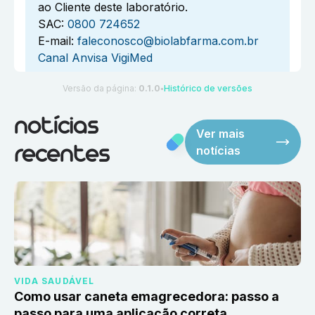
ao Cliente deste laboratório.
SAC:
0800 724652
E-mail:
faleconosco@biolabfarma.com.br
Canal Anvisa VigiMed
Versão da página:
0.1.0
Histórico de versões
●
notícias
Ver mais
notícias
recentes
VIDA SAUDÁVEL
Como usar caneta emagrecedora: passo a
passo para uma aplicação correta