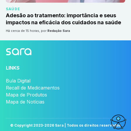
SAÚDE
Adesão ao tratamento: importância e seus
impactos na eficácia dos cuidados na saúde
há cerca de 15 horas
, por
Redação Sara
LINKS
Bula Digital
Recall de Medicamentos
Mapa de Produtos
Mapa de Notícias
© Copyright 2023-
2026
Sara | Todos os direitos reservados