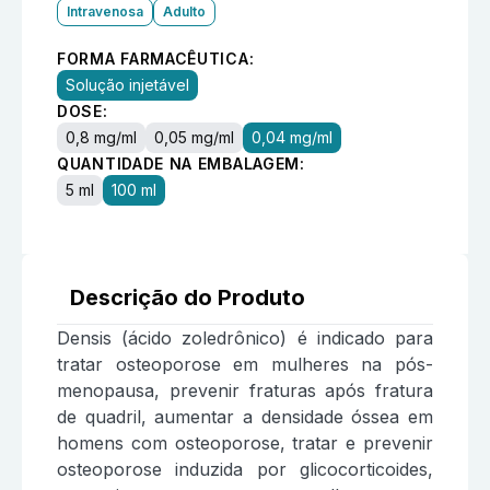
Intravenosa
Adulto
FORMA FARMACÊUTICA:
Solução injetável
DOSE:
0,8 mg/ml
0,05 mg/ml
0,04 mg/ml
QUANTIDADE NA EMBALAGEM:
5 ml
100 ml
Descrição do Produto
Densis (ácido zoledrônico) é indicado para
tratar osteoporose em mulheres na pós-
menopausa, prevenir fraturas após fratura
de quadril, aumentar a densidade óssea em
homens com osteoporose, tratar e prevenir
osteoporose induzida por glicocorticoides,