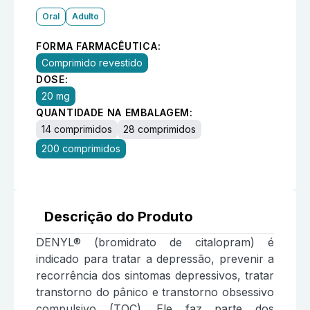
Oral
Adulto
FORMA FARMACÊUTICA:
Comprimido revestido
DOSE:
20 mg
QUANTIDADE NA EMBALAGEM:
14 comprimidos
28 comprimidos
200 comprimidos
Descrição do Produto
DENYL® (bromidrato de citalopram) é
indicado para tratar a depressão, prevenir a
recorrência dos sintomas depressivos, tratar
transtorno do pânico e transtorno obsessivo
compulsivo (TOC). Ele faz parte dos