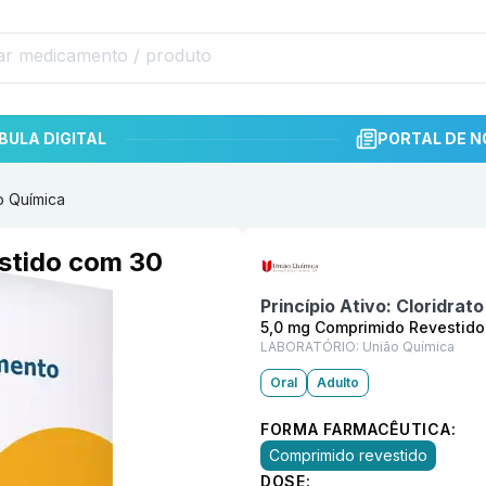
BULA DIGITAL
PORTAL DE N
o Química
Informações detalhadas do p
stido com 30
Princípio Ativo:
Cloridrat
5,0 mg Comprimido Revestid
LABORATÓRIO:
União Química
Oral
Adulto
FORMA FARMACÊUTICA:
Comprimido revestido
DOSE: