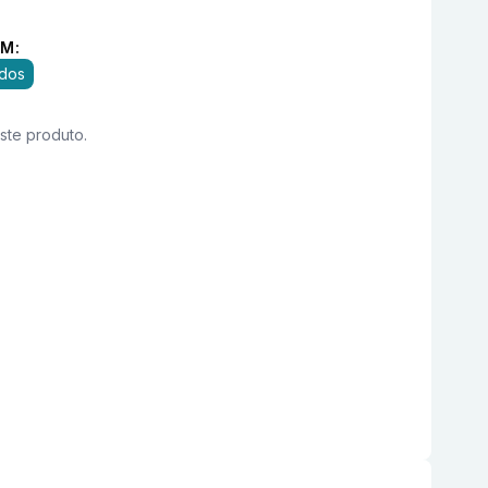
M:
idos
este produto.