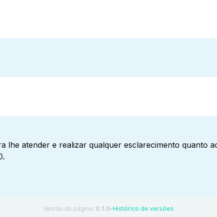
a lhe atender e realizar qualquer esclarecimento quanto 
0.
Versão da página:
0.1.0
Histórico de versões
●