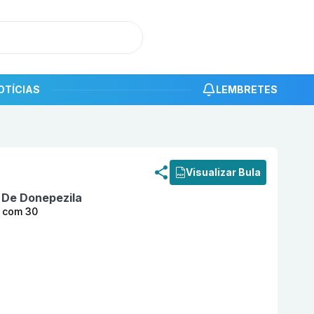
OTÍCIAS
LEMBRETES
roduto
Depzel 5,0 mg Comprimido Revestido com 30 União
Visualizar Bula
o De Donepezila
o com 30