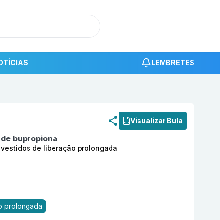
OTÍCIAS
LEMBRETES
roduto
Deradop XL 150mg com 30 comprimidos revestidos 
Visualizar Bula
o de bupropiona
vestidos de liberação prolongada
o prolongada