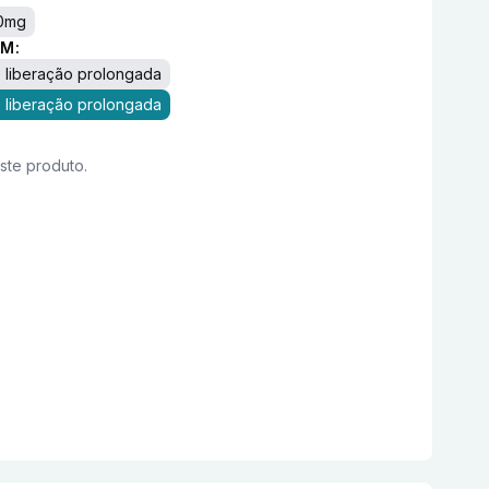
0mg
M:
 liberação prolongada
 liberação prolongada
este produto.