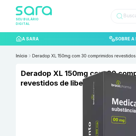
SEU BULÁRIO
DIGITAL
A SARA
SOBRE A 
Início
Deradop XL 150mg com 30 comprimidos revestidos
Deradop XL 150mg com 30 comp
revestidos de liberação prolon