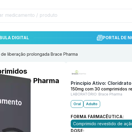
BULA DIGITAL
PORTAL DE N
 de liberação prolongada Brace Pharma
Informações detalhadas do p
rimidos
gada Brace Pharma
Princípio Ativo:
Cloridrat
150mg com 30 comprimidos re
LABORATÓRIO:
Brace Pharma
Oral
Adulto
FORMA FARMACÊUTICA:
Comprimido revestido de açã
DOSE: