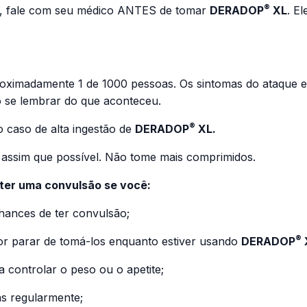
®
cê, fale com seu médico ANTES de tomar
DERADOP
XL
. E
ximadamente 1 de 1000 pessoas. Os sintomas do ataque ep
o se lembrar do que aconteceu.
®
 caso de alta ingestão de
DERADOP
XL.
 assim que possível. Não tome mais comprimidos.
 ter uma convulsão se você:
ances de ter convulsão;
®
for parar de tomá-los enquanto estiver usando
DERADOP
 controlar o peso ou o apetite;
as regularmente;