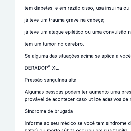
tem diabetes, e em razão disso, usa insulina o
já teve um trauma grave na cabeça;
já teve um ataque epilético ou uma convulsão 
tem um tumor no cérebro.
Se alguma das situações acima se aplica a voc
®
DERADOP
XL.
Pressão sanguínea alta
Algumas pessoas podem ter aumento uma pressão
provável de acontecer caso utilize adesivos de 
Síndrome de brugada
Informe ao seu médico se você tem síndrome de
bater) ou morte súbita ocorreu em sua família.