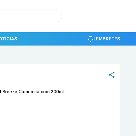
OTÍCIAS
LEMBRETES
roduto
Dermacyd com 2 frasco Femina Floral + 1 Breeze
+ 1 Breeze Camomila com 200mL