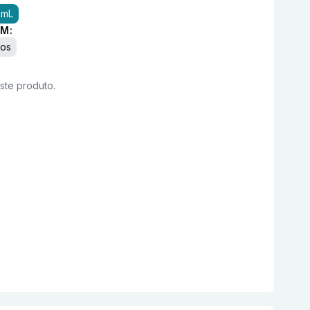
0mL
M:
cos
este produto.