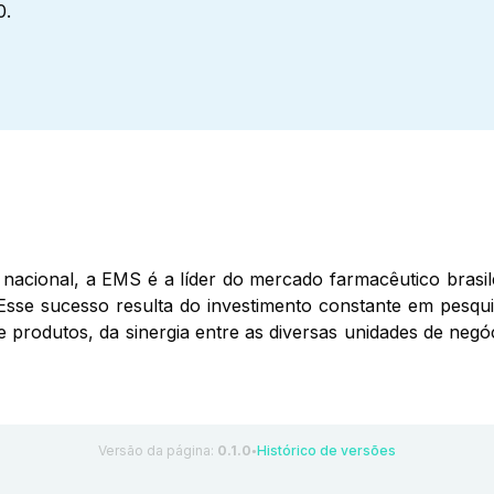
0.
nacional, a EMS é a líder do mercado farmacêutico brasil
Esse sucesso resulta do investimento constante em pesqui
de produtos, da sinergia entre as diversas unidades de ne
Versão da página:
0.1.0
Histórico de versões
●