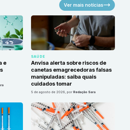
Ver mais notícias
SAÚDE
a e
Anvisa alerta sobre riscos de
as
canetas emagrecedoras falsas
manipuladas: saiba quais
cuidados tomar
ra
5 de agosto de 2026
, por
Redação Sara