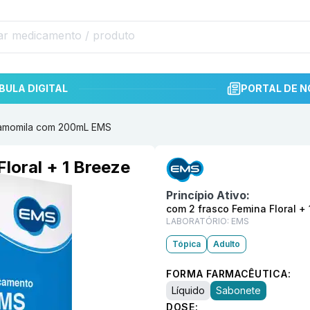
BULA DIGITAL
PORTAL DE N
 Camomila com 200mL EMS
Informações detalhadas do p
loral + 1 Breeze
Princípio Ativo:
com 2 frasco Femina Floral 
LABORATÓRIO:
EMS
Tópica
Adulto
FORMA FARMACÊUTICA:
Líquido
Sabonete
DOSE: