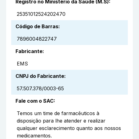
Registro no Ministério da Saúde (M.S)
:
25351012524202470
Código de Barras
:
7896004822747
Fabricante
:
EMS
CNPJ do Fabricante
:
57.507.378/0003-65
Fale com o SAC
:
Temos um time de farmacêuticos à
disposição para lhe atender e realizar
qualquer esclarecimento quanto aos nossos
medicamentos.