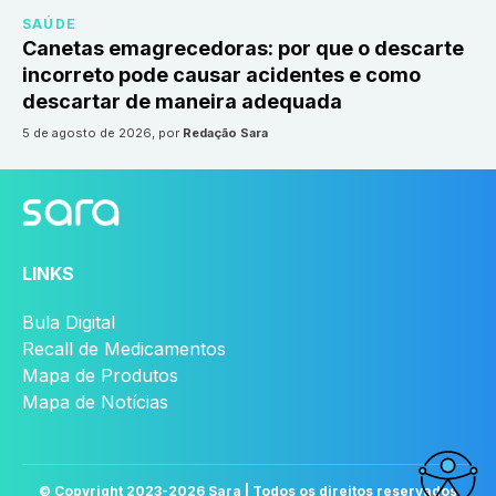
SAÚDE
Canetas emagrecedoras: por que o descarte
incorreto pode causar acidentes e como
descartar de maneira adequada
5 de agosto de 2026
, por
Redação Sara
LINKS
Bula Digital
Recall de Medicamentos
Mapa de Produtos
Mapa de Notícias
© Copyright 2023-
2026
Sara | Todos os direitos reservados