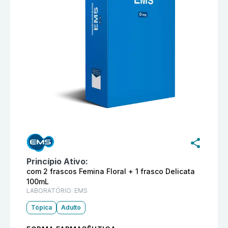
Informações detalhadas do produto
Dermacyd com 2 fr
Princípio Ativo:
com 2 frascos Femina Floral + 1 frasco Delicata
100mL
LABORATÓRIO:
EMS
Tópica
Adulto