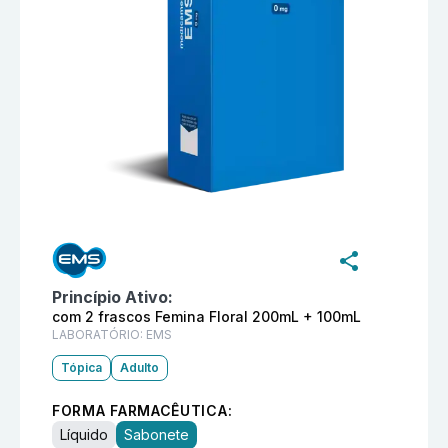
Informações detalhadas do produto
Dermacyd com 2 f
Princípio Ativo:
com 2 frascos Femina Floral 200mL + 100mL
LABORATÓRIO:
EMS
Tópica
Adulto
FORMA FARMACÊUTICA:
Líquido
Sabonete