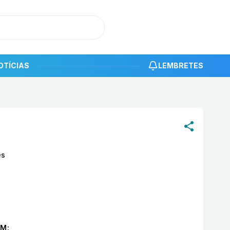
OTÍCIAS
LEMBRETES
roduto
Dermacyd com 2 pacotes de 48 unidades EMS
es
M: