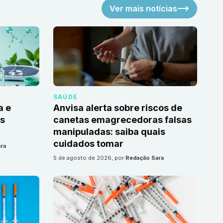
Ver mais notícias
SAÚDE
a e
Anvisa alerta sobre riscos de
as
canetas emagrecedoras falsas
manipuladas: saiba quais
cuidados tomar
ra
5 de agosto de 2026
, por
Redação Sara