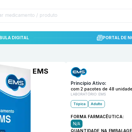
BULA DIGITAL
PORTAL DE N
Informações detalhadas do p
 unidades EMS
Princípio Ativo:
com 2 pacotes de 48 unidad
LABORATÓRIO:
EMS
Tópica
Adulto
FORMA FARMACÊUTICA:
N/A
QUANTIDADE NA EMBALAGE