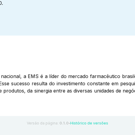
0.
nacional, a EMS é a líder do mercado farmacêutico brasil
Esse sucesso resulta do investimento constante em pesqui
de produtos, da sinergia entre as diversas unidades de ne
Versão da página:
0.1.0
Histórico de versões
●