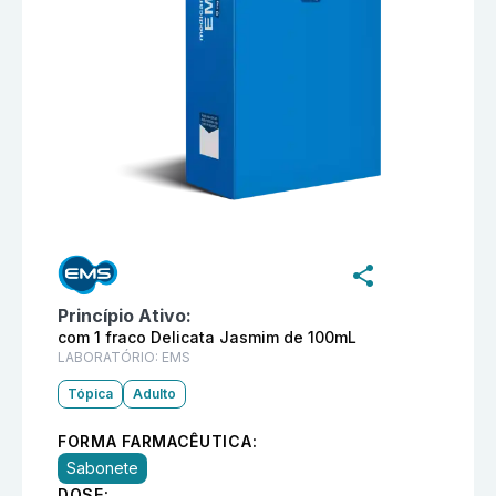
Informações detalhadas do produto
Dermacyd Delicat
Princípio Ativo:
com 1 fraco Delicata Jasmim de 100mL
LABORATÓRIO:
EMS
Tópica
Adulto
FORMA FARMACÊUTICA:
Sabonete
DOSE: