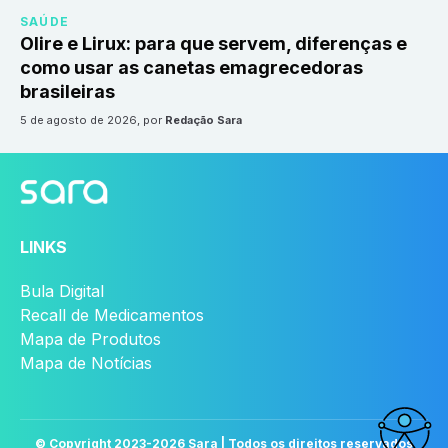
SAÚDE
Olire e Lirux: para que servem, diferenças e
como usar as canetas emagrecedoras
brasileiras
5 de agosto de 2026
, por
Redação Sara
LINKS
Bula Digital
Recall de Medicamentos
Mapa de Produtos
Mapa de Notícias
© Copyright 2023-
2026
Sara | Todos os direitos reservados