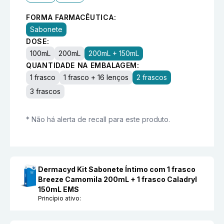
FORMA FARMACÊUTICA:
Sabonete
DOSE:
100mL
200mL
200mL + 150mL
QUANTIDADE NA EMBALAGEM:
1 frasco
1 frasco + 16 lenços
2 frascos
3 frascos
* Não há alerta de recall para este produto.
Dermacyd Kit Sabonete Íntimo com 1 frasco
Breeze Camomila 200mL + 1 frasco Caladryl
150mL EMS
Princípio ativo: