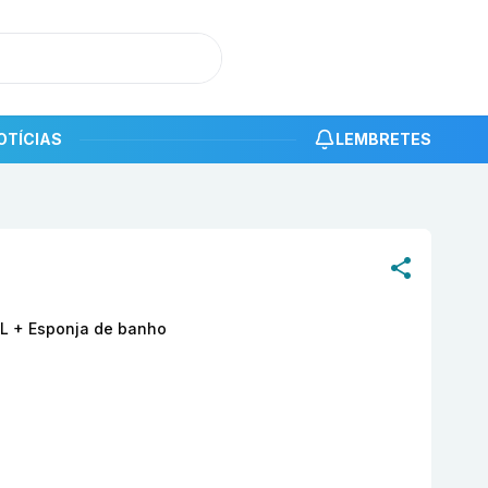
OTÍCIAS
LEMBRETES
roduto
Dermacyd Kit Sabonete Íntimo com 1 frasco Neutra
mL + Esponja de banho