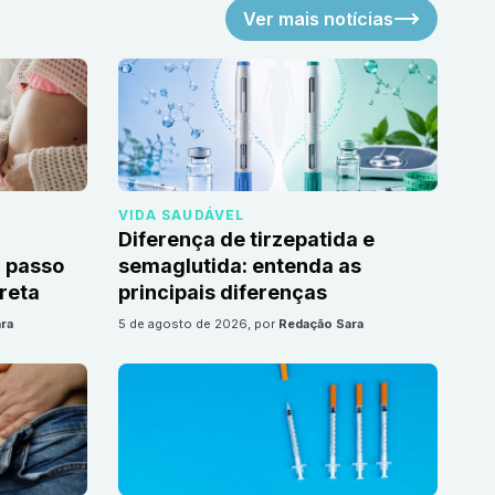
Ver mais notícias
VIDA SAUDÁVEL
Diferença de tirzepatida e
 passo
semaglutida: entenda as
reta
principais diferenças
ra
5 de agosto de 2026
, por
Redação Sara