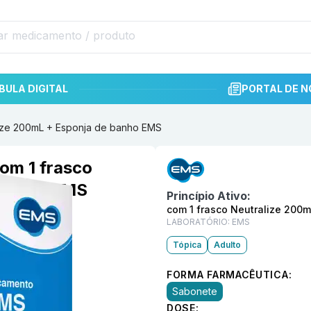
BULA DIGITAL
PORTAL DE N
lize 200mL + Esponja de banho EMS
Informações detalhadas do p
om 1 frasco
 banho EMS
Princípio Ativo:
com 1 frasco Neutralize 200
LABORATÓRIO:
EMS
Tópica
Adulto
FORMA FARMACÊUTICA:
Sabonete
DOSE: