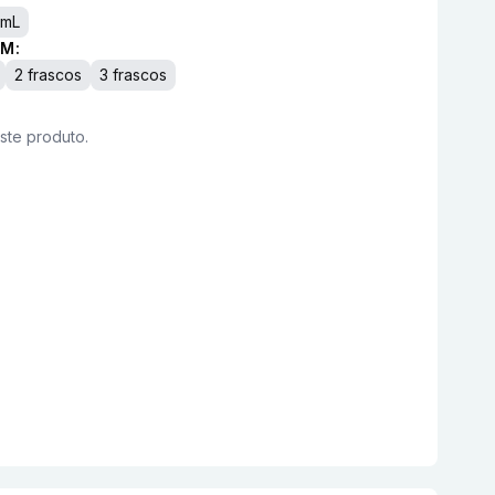
0mL
M:
2 frascos
3 frascos
este produto.