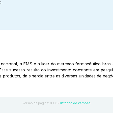
0.
nacional, a EMS é a líder do mercado farmacêutico brasil
Esse sucesso resulta do investimento constante em pesqui
de produtos, da sinergia entre as diversas unidades de ne
Versão da página:
0.1.0
Histórico de versões
●