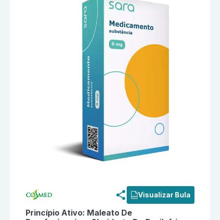
Informações detalhadas do produto
Descon (12 + 15
Visualizar Bula
Princípio Ativo:
Maleato De