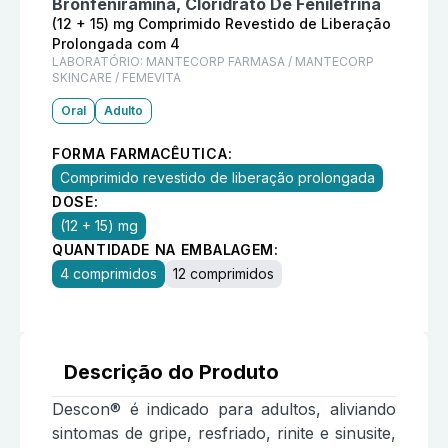
Bronfeniramina, Cloridrato De Fenilefrina
(12 + 15) mg Comprimido Revestido de Liberação
Prolongada com 4
LABORATÓRIO:
MANTECORP FARMASA / MANTECORP
SKINCARE / FEMEVITA
Oral
Adulto
FORMA FARMACÊUTICA:
Comprimido revestido de liberação prolongada
DOSE:
(12 + 15) mg
QUANTIDADE NA EMBALAGEM:
4 comprimidos
12 comprimidos
Descrição do Produto
Descon® é indicado para adultos, aliviando
sintomas de gripe, resfriado, rinite e sinusite,