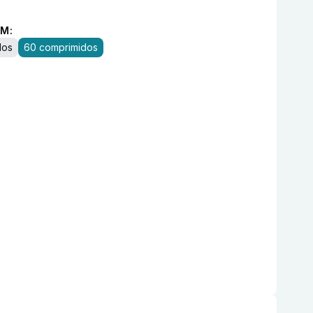
M:
dos
60 comprimidos