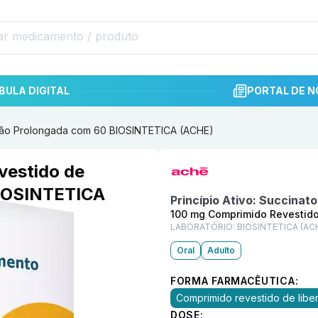
BULA DIGITAL
PORTAL DE N
ção Prolongada com 60 BIOSINTETICA (ACHE)
Informações detalhadas do p
vestido de
BIOSINTETICA
Princípio Ativo:
Succinato
100 mg Comprimido Revestido
LABORATÓRIO:
BIOSINTETICA (AC
Oral
Adulto
FORMA FARMACÊUTICA:
Comprimido revestido de lib
DOSE: