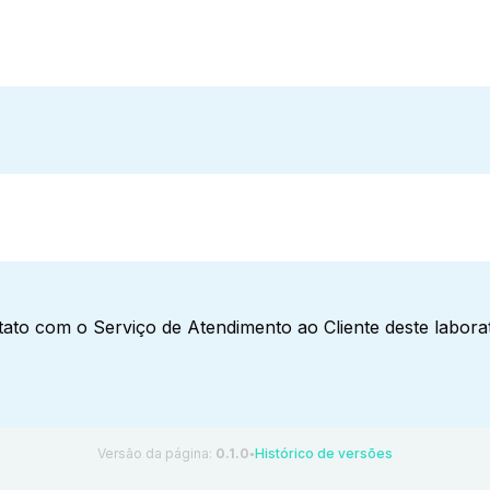
ato com o Serviço de Atendimento ao Cliente deste laborat
Versão da página:
0.1.0
Histórico de versões
●