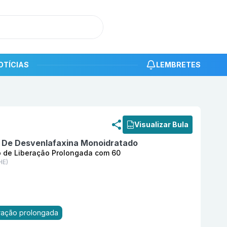
OTÍCIAS
LEMBRETES
roduto
Desenvo 100 mg Comprimido Revestido de Liberaç
Visualizar Bula
 De Desvenlafaxina Monoidratado
 de Liberação Prolongada com 60
HE)
eração prolongada