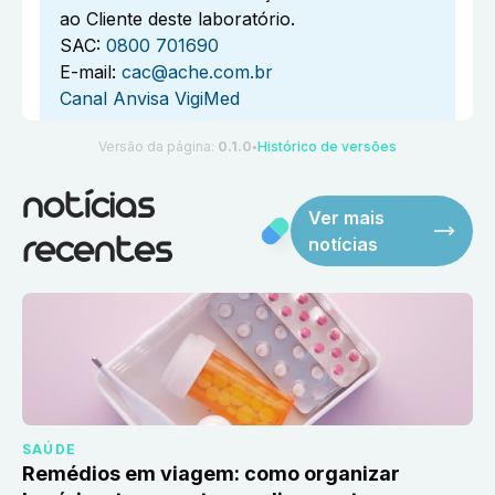
ao Cliente deste laboratório.
SAC:
0800 701690
E-mail:
cac@ache.com.br
Canal Anvisa VigiMed
Versão da página:
0.1.0
Histórico de versões
●
notícias
Ver mais
notícias
recentes
SAÚDE
Remédios em viagem: como organizar