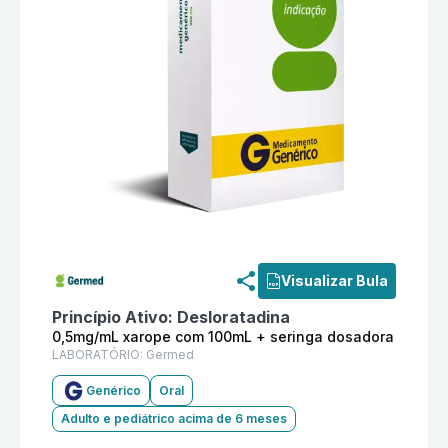
Informações detalhadas do produto
Desloratadina 0,
Visualizar Bula
Princípio Ativo:
Desloratadina
0,5mg/mL xarope com 100mL + seringa dosadora
LABORATÓRIO:
Germed
Genérico
Oral
Adulto e pediátrico acima de 6 meses