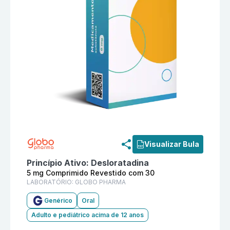
Informações detalhadas do produto
Desloratadina 5
Visualizar Bula
Princípio Ativo:
Desloratadina
5 mg Comprimido Revestido com 30
LABORATÓRIO:
GLOBO PHARMA
Genérico
Oral
Adulto e pediátrico acima de 12 anos