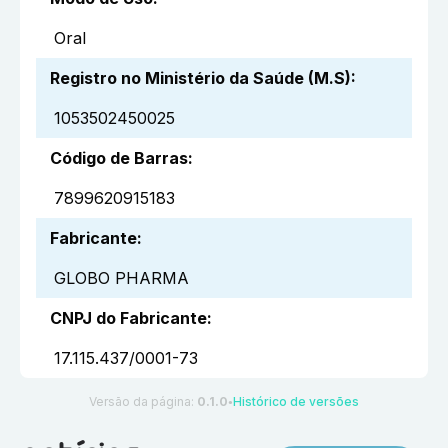
Oral
Registro no Ministério da Saúde (M.S)
:
1053502450025
Código de Barras
:
7899620915183
Fabricante
:
GLOBO PHARMA
CNPJ do Fabricante
:
17.115.437/0001-73
Versão da página:
0.1.0
Histórico de versões
●