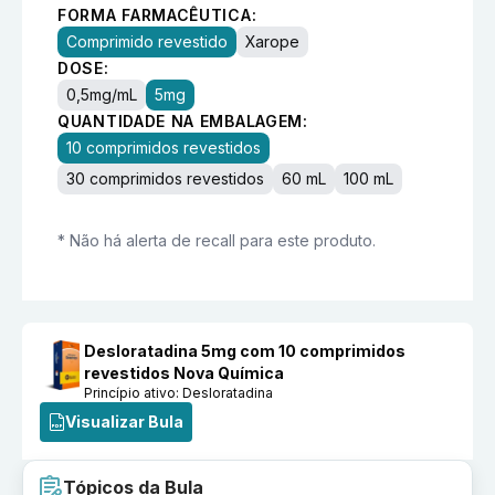
FORMA FARMACÊUTICA:
Comprimido revestido
Xarope
DOSE:
0,5mg/mL
5mg
QUANTIDADE NA EMBALAGEM:
10 comprimidos revestidos
30 comprimidos revestidos
60 mL
100 mL
* Não há alerta de recall para este produto.
Desloratadina 5mg com 10 comprimidos
revestidos Nova Química
Princípio ativo:
Desloratadina
Visualizar Bula
Tópicos da Bula