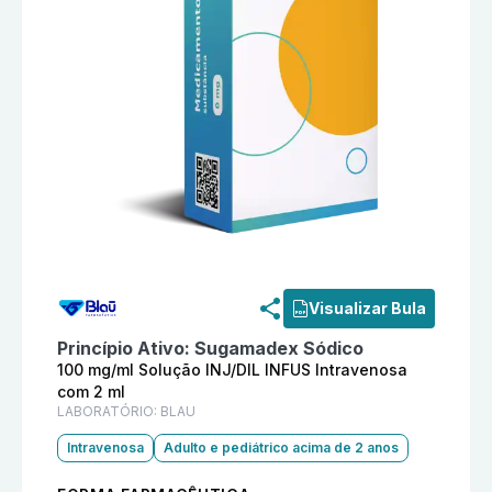
Informações detalhadas do produto
Dexperta 100 mg/
Visualizar Bula
Princípio Ativo:
Sugamadex Sódico
100 mg/ml Solução INJ/DIL INFUS Intravenosa
com 2 ml
LABORATÓRIO:
BLAU
Intravenosa
Adulto e pediátrico acima de 2 anos