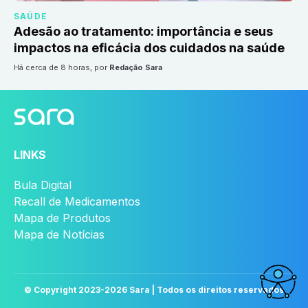
SAÚDE
Adesão ao tratamento: importância e seus
impactos na eficácia dos cuidados na saúde
há cerca de 8 horas
, por
Redação Sara
LINKS
Bula Digital
Recall de Medicamentos
Mapa de Produtos
Mapa de Notícias
© Copyright 2023-
2026
Sara | Todos os direitos reservados