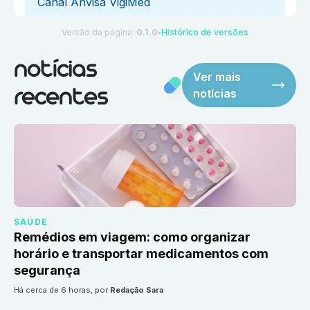
Canal Anvisa VigiMed
Versão da página:
0.1.0
Histórico de versões
●
notícias
Ver mais
notícias
recentes
SAÚDE
Remédios em viagem: como organizar
horário e transportar medicamentos com
segurança
há cerca de 6 horas
, por
Redação Sara