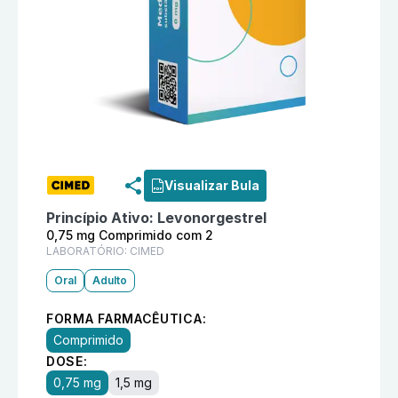
Informações detalhadas do produto
Diad 0,75 mg Co
Visualizar Bula
Princípio Ativo:
Levonorgestrel
0,75 mg Comprimido com 2
LABORATÓRIO:
CIMED
Oral
Adulto
FORMA FARMACÊUTICA:
Comprimido
DOSE:
0,75 mg
1,5 mg