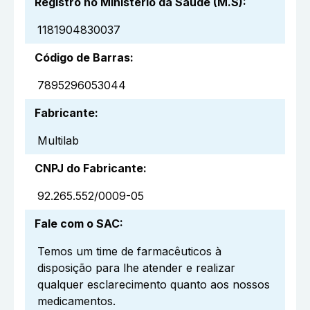
Registro no Ministério da Saúde (M.S)
:
1181904830037
Código de Barras
:
7895296053044
Fabricante
:
Multilab
CNPJ do Fabricante
:
92.265.552/0009-05
Fale com o SAC
:
Temos um time de farmacêuticos à
disposição para lhe atender e realizar
qualquer esclarecimento quanto aos nossos
medicamentos.