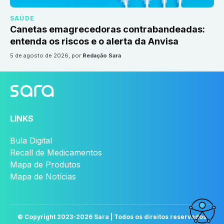
SAÚDE
Canetas emagrecedoras contrabandeadas:
entenda os riscos e o alerta da Anvisa
5 de agosto de 2026
, por
Redação Sara
LINKS
Bula Digital
Recall de Medicamentos
Mapa de Produtos
Mapa de Notícias
© Copyright 2023-
2026
Sara | Todos os direitos reservados