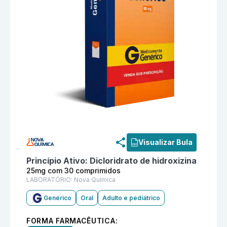
Informações detalhadas do produto
Dicloridrato de 
Visualizar Bula
Princípio Ativo:
Dicloridrato de hidroxizina
25mg com 30 comprimidos
LABORATÓRIO:
Nova Química
Genérico
Oral
Adulto e pediátrico
FORMA FARMACÊUTICA: