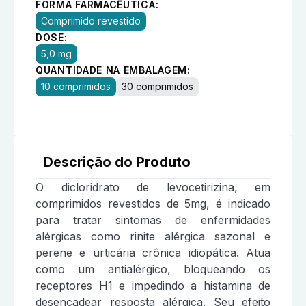
FORMA FARMACÊUTICA:
Comprimido revestido
DOSE:
5,0 mg
QUANTIDADE NA EMBALAGEM:
10 comprimidos
30 comprimidos
Descrição do Produto
O dicloridrato de levocetirizina, em
comprimidos revestidos de 5mg, é indicado
para tratar sintomas de enfermidades
alérgicas como rinite alérgica sazonal e
perene e urticária crônica idiopática. Atua
como um antialérgico, bloqueando os
receptores H1 e impedindo a histamina de
desencadear resposta alérgica. Seu efeito