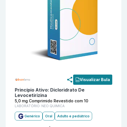
Informações detalhadas do produto
Dicloridrato De 
Visualizar Bula
Princípio Ativo:
Dicloridrato De
Levocetirizina
5,0 mg Comprimido Revestido com 10
LABORATÓRIO:
NEO QUIMICA
Genérico
Oral
Adulto e pediátrico