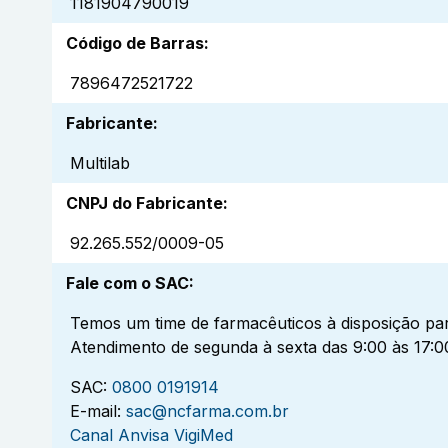
1181904790019
Código de Barras
:
7896472521722
Fabricante
:
Multilab
CNPJ do Fabricante
:
92.265.552/0009-05
Fale com o SAC
:
Temos um time de farmacêuticos à disposição par
Atendimento de segunda à sexta das 9:00 às 17:0
SAC:
0800 0191914
E-mail:
sac@ncfarma.com.br
Canal Anvisa VigiMed