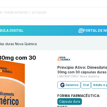
BULA DIGITAL
PORTAL DE N
las duras Nova Química
Informações detalhadas do p
 30mg com 30
Princípio Ativo:
Dimesilat
30mg com 30 cápsulas duras
LABORATÓRIO:
Nova Química
Genérico
Oral
Adulto e 
FORMA FARMACÊUTICA:
Cápsula dura