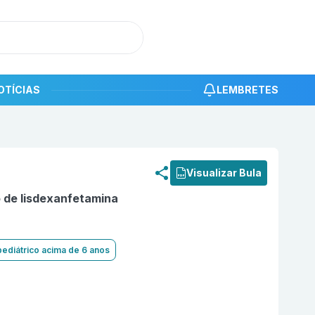
OTÍCIAS
LEMBRETES
roduto
Dimesilato de lisdexanfetamina 30mg com 30 cápsu
Visualizar Bula
o de lisdexanfetamina
pediátrico acima de 6 anos