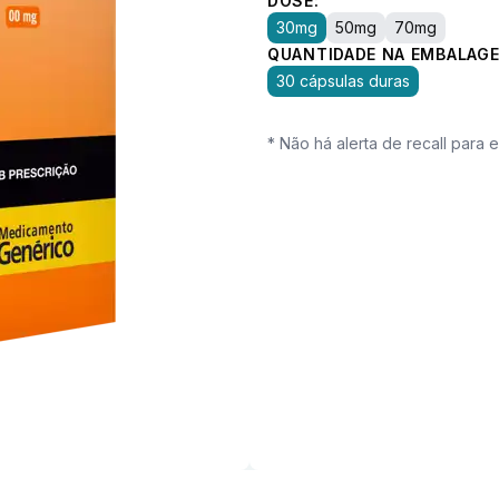
DOSE:
30mg
50mg
70mg
QUANTIDADE NA EMBALAGE
30 cápsulas duras
* Não há alerta de recall para 