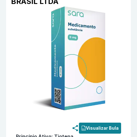
BRASIL LTDA
Informações detalhadas do produto
Dipate 15 mg Pó 
Visualizar Bula
Princípio Ativo:
Tiotepa