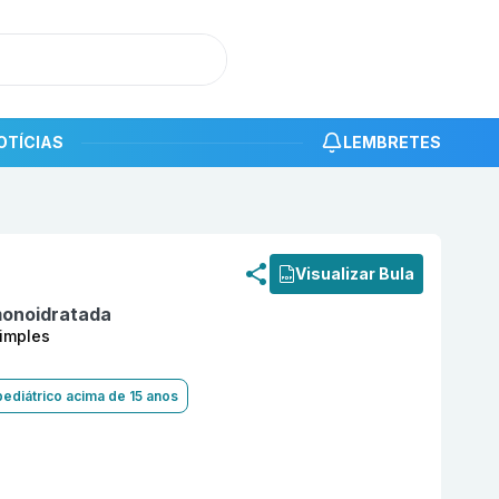
OTÍCIAS
LEMBRETES
roduto
Dipirona 500mg com 30 comprimidos simples Nova
Visualizar Bula
monoidratada
imples
pediátrico acima de 15 anos