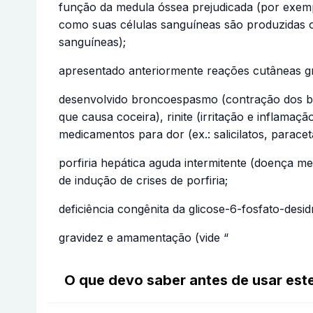
função da medula óssea prejudicada (por exem
como suas células sanguíneas são produzidas 
sanguíneas);
apresentado anteriormente reações cutâneas g
desenvolvido broncoespasmo (contração dos brô
que causa coceira), rinite (irritação e infla
medicamentos para dor (ex.: salicilatos, parac
porfiria hepática aguda intermitente (doença m
de indução de crises de porfiria;
deficiência congênita da glicose-6-fosfato-des
gravidez e amamentação (vide “
O que devo saber antes de usar es