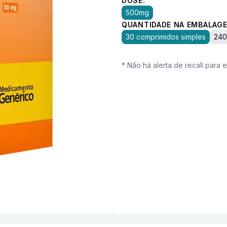
DOSE:
500mg
QUANTIDADE NA EMBALAGE
30 comprimidos simples
240
* Não há alerta de recall para 