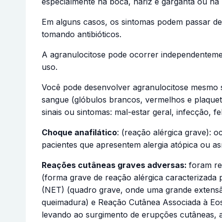
especialmente na boca, nariz e garganta ou na r
Em alguns casos, os sintomas podem passar des
tomando antibióticos.
A agranulocitose pode ocorrer independenteme
uso.
Você pode desenvolver agranulocitose mesmo s
sangue (glóbulos brancos, vermelhos e plaquet
sinais ou sintomas: mal-estar geral, infecção, 
Choque anafilático
: (reação alérgica grave): 
pacientes que apresentem alergia atópica ou a
Reações cutâneas graves adversas:
foram re
(forma grave de reação alérgica caracterizada
(NET) (quadro grave, onde uma grande extensã
queimadura) e Reação Cutânea Associada à Eosin
levando ao surgimento de erupções cutâneas, a