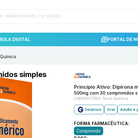
BULA DIGITAL
PORTAL DE N
 Química
Informações detalhadas do p
idos simples
Princípio Ativo:
Dipirona 
500mg com 30 comprimidos s
LABORATÓRIO:
Nova Química
Genérico
Oral
Adulto e 
FORMA FARMACÊUTICA:
Comprimido