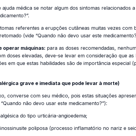
e ajuda médica se notar algum dos sintomas relacionados a
dicamento?”.
ntomas referentes a erupções cutâneas muitas vezes com 
 retomado (vide “Quando não devo usar este medicamento?
 e operar máquinas:
para as doses recomendadas, nenhum e
com doses elevadas, deve-se levar em consideração que as 
ações em que estas habilidades são de importância especial
alérgica grave e imediata que pode levar à morte)
xo, converse com seu médico, pois estas situações apresen
ide “Quando não devo usar este medicamento?”):
algésica do tipo urticária-angioedema;
nossinusite poliposa (processo inflamatório no nariz e se