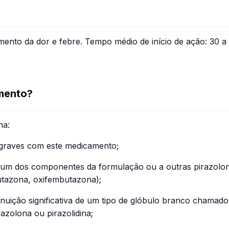
mento da dor e febre. Tempo médio de início de ação: 30 
mento?
ha:
 graves com este medicamento;
er um dos componentes da formulação ou a outras pirazolona
utazona, oxifembutazona);
nuição significativa de um tipo de glóbulo branco chamado
zolona ou pirazolidina;