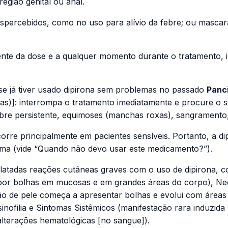
egião genital ou anal.
percebidos, como no uso para alívio da febre; ou mascar
nte da dose e a qualquer momento durante o tratamento, 
e já tiver usado dipirona sem problemas no passado
Panc
as)]: interrompa o tratamento imediatamente e procure o 
febre persistente, equimoses (manchas roxas), sangramento,
ocorre principalmente em pacientes sensíveis. Portanto, a 
sma (vide “Quando não devo usar este medicamento?”).
latadas reações cutâneas graves com o uso de dipirona,
 por bolhas em mucosas e em grandes áreas do corpo), Nec
o de pele começa a apresentar bolhas e evolui com área
ofilia e Sintomas Sistêmicos (manifestação rara induzida
lterações hematológicas [no sangue]).