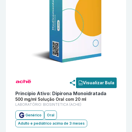
Informações detalhadas do produto
Dipirona Sódica 
Visualizar Bula
Princípio Ativo:
Dipirona Monoidratada
500 mg/ml Solução Oral com 20 ml
LABORATÓRIO:
BIOSINTETICA (ACHE)
Genérico
Oral
Adulto e pediátrico acima de 3 meses