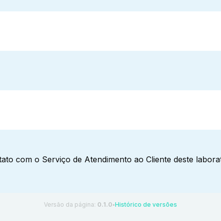
ato com o Serviço de Atendimento ao Cliente deste laborat
Versão da página:
0.1.0
Histórico de versões
●