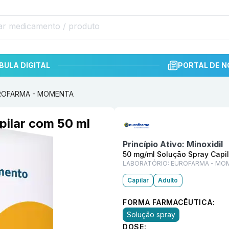
BULA DIGITAL
PORTAL DE N
 EUROFARMA - MOMENTA
Informações detalhadas do p
pilar com 50 ml
Princípio Ativo:
Minoxidil
50 mg/ml Solução Spray Capil
LABORATÓRIO:
EUROFARMA - MO
Capilar
Adulto
FORMA FARMACÊUTICA:
Solução spray
DOSE: