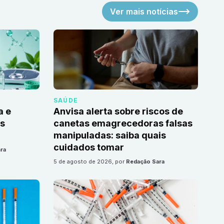
Ver mais notícias
SAÚDE
a e
Anvisa alerta sobre riscos de
as
canetas emagrecedoras falsas
manipuladas: saiba quais
cuidados tomar
ra
5 de agosto de 2026
, por
Redação Sara