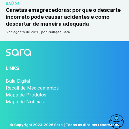
SAÚDE
Canetas emagrecedoras: por que o descarte
incorreto pode causar acidentes e como
descartar de maneira adequada
5 de agosto de 2026
, por
Redação Sara
LINKS
Bula Digital
Recall de Medicamentos
Mapa de Produtos
Mapa de Notícias
© Copyright 2023-
2026
Sara | Todos os direitos reservados