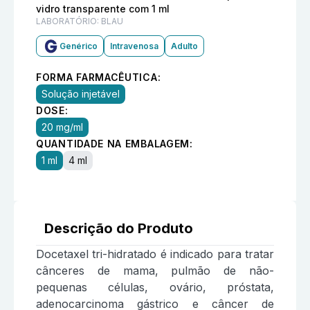
vidro transparente com 1 ml
LABORATÓRIO:
BLAU
Genérico
Intravenosa
Adulto
FORMA FARMACÊUTICA:
Solução injetável
DOSE:
20 mg/ml
QUANTIDADE NA EMBALAGEM:
1 ml
4 ml
Descrição do Produto
Docetaxel tri-hidratado é indicado para tratar
cânceres de mama, pulmão de não-
pequenas células, ovário, próstata,
adenocarcinoma gástrico e câncer de