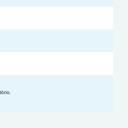
ório.