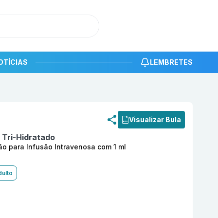
OTÍCIAS
LEMBRETES
roduto
Docetaxel 20 mg/ml Solução para Diluição para Inf
Visualizar Bula
 Tri-Hidratado
ão para Infusão Intravenosa com 1 ml
ulto