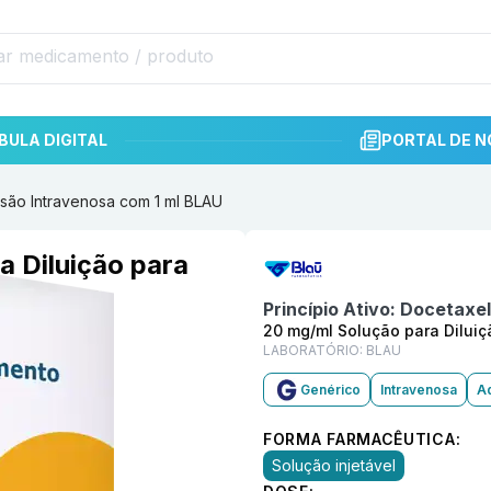
BULA DIGITAL
PORTAL DE N
usão Intravenosa com 1 ml BLAU
Informações detalhadas do p
a Diluição para
LAU
Princípio Ativo:
Docetaxel
20 mg/ml Solução para Diluiç
LABORATÓRIO:
BLAU
Genérico
Intravenosa
Ad
FORMA FARMACÊUTICA:
Solução injetável