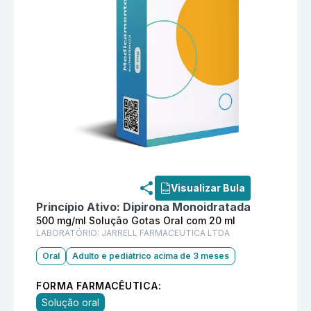
Informações detalhadas do produto
Dodoy 500 mg/ml
Visualizar Bula
Princípio Ativo:
Dipirona Monoidratada
500 mg/ml Solução Gotas Oral com 20 ml
LABORATÓRIO:
JARRELL FARMACEUTICA LTDA
Oral
Adulto e pediátrico acima de 3 meses
FORMA FARMACÊUTICA:
Solução oral