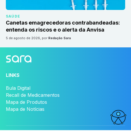
SAÚDE
Canetas emagrecedoras contrabandeadas:
entenda os riscos e o alerta da Anvisa
5 de agosto de 2026
, por
Redação Sara
LINKS
Bula Digital
Recall de Medicamentos
Mapa de Produtos
Mapa de Notícias
Acessi