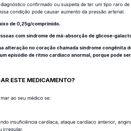
diagnóstico confirmado ou suspeita de ter um tipo raro d
ssa condição pode causar aumento da pressão arterial.
aixo de 0,25g/comprimido.
ssoas com síndrome de má-absorção de glicose-galact
a alteração no coração chamada síndrome congênita de
gum episódio de ritmo cardíaco anormal, porque pode ser
USAR ESTE MEDICAMENTO?
rmar ao seu médico se:
do insuficiência cardíaca, ataque cardíaco anterior, angina
 irregular.