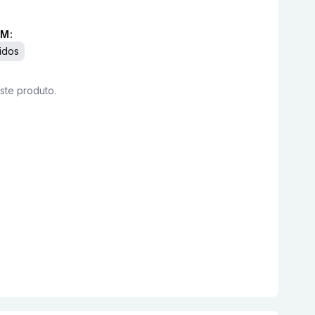
M:
idos
este produto.