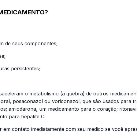
 MEDICAMENTO?
r um de seus componentes;
se;
ras persistentes;
 desaceleram o metabolismo (a quebra) de outros medicame
oral, posaconazol ou voriconazol, que são usados para trat
ióticos; amiodarona, um medicamento para o coração; ritona
nto para hepatite C.
r em contato imediatamente com seu médico se você apres