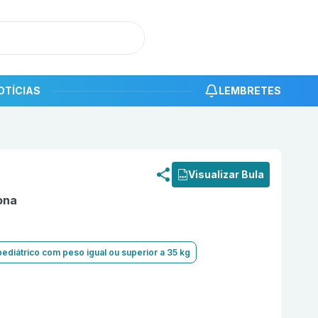
OTÍCIAS
LEMBRETES
roduto
Domperidona 10mg com 30 comprimidos Nova Quím
Visualizar Bula
ona
pediátrico com peso igual ou superior a 35 kg