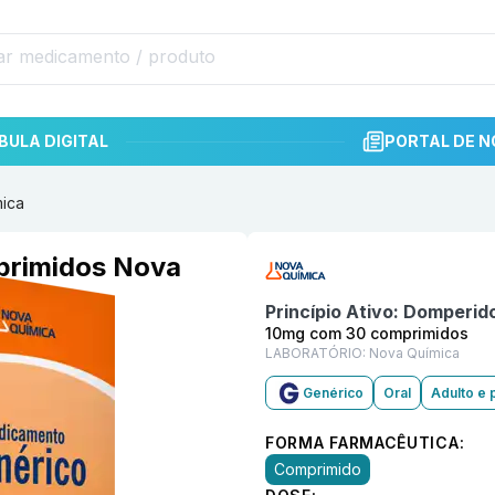
BULA DIGITAL
PORTAL DE N
ica
Informações detalhadas do p
primidos Nova
Princípio Ativo:
Domperid
10mg com 30 comprimidos
LABORATÓRIO:
Nova Química
Genérico
Oral
Adulto e 
FORMA FARMACÊUTICA:
Comprimido