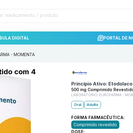
BULA DIGITAL
PORTAL DE N
FARMA - MOMENTA
Informações detalhadas do p
tido com 4
Princípio Ativo:
Etodolaco
500 mg Comprimido Revestid
LABORATÓRIO:
EUROFARMA - MO
Oral
Adulto
FORMA FARMACÊUTICA:
Comprimido revestido
DOSE: