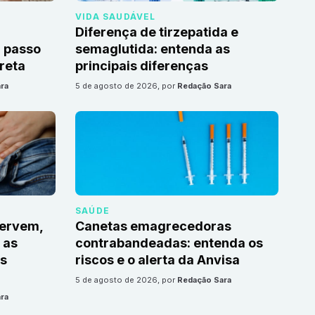
VIDA SAUDÁVEL
Diferença de tirzepatida e
 passo
semaglutida: entenda as
reta
principais diferenças
ra
5 de agosto de 2026
, por
Redação Sara
SAÚDE
servem,
Canetas emagrecedoras
 as
contrabandeadas: entenda os
s
riscos e o alerta da Anvisa
5 de agosto de 2026
, por
Redação Sara
ra