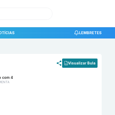
OTÍCIAS
LEMBRETES
roduto
Dore 500 mg Comprimido Revestido com 4 EURO
Visualizar Bula
o com 4
MENTA