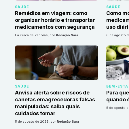
SAÚDE
SAÚDE
Remédios em viagem: como
Como mon
organizar horário e transportar
medicame
medicamentos com segurança
uso diár
há cerca de 21 horas
, por
Redação Sara
6 de agosto 
SAÚDE
BEM-ESTA
Anvisa alerta sobre riscos de
Para que
canetas emagrecedoras falsas
quando é
manipuladas: saiba quais
5 de agosto 
cuidados tomar
5 de agosto de 2026
, por
Redação Sara