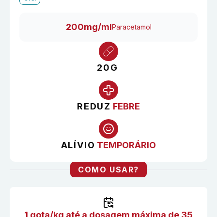
200mg/ml
Paracetamol
20G
REDUZ
FEBRE
ALÍVIO
TEMPORÁRIO
COMO USAR?
1 gota/kg até a dosagem máxima de 35