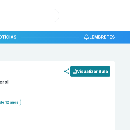
OTÍCIAS
LEMBRETES
roduto
Dprev Caps 5000 UI Cápsula Mole com 30 MYRALIS
Visualizar Bula
erol
0
 de 12 anos