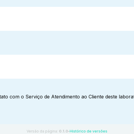
ato com o Serviço de Atendimento ao Cliente deste laborat
Versão da página:
0.1.0
Histórico de versões
●