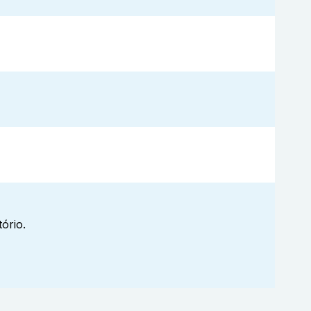
ório.