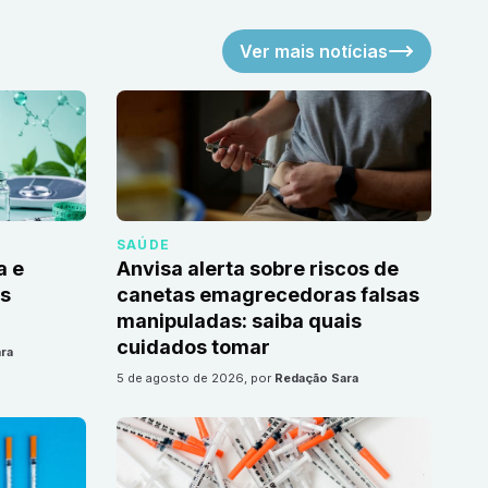
Ver mais notícias
SAÚDE
a e
Anvisa alerta sobre riscos de
as
canetas emagrecedoras falsas
manipuladas: saiba quais
cuidados tomar
ra
5 de agosto de 2026
, por
Redação Sara