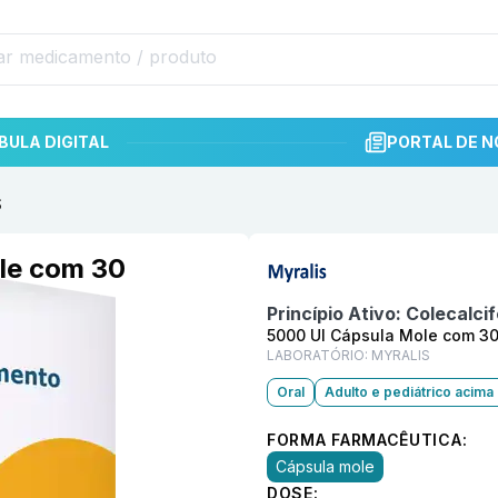
BULA DIGITAL
PORTAL DE N
S
Informações detalhadas do p
le com 30
Princípio Ativo:
Colecalcif
5000 UI Cápsula Mole com 3
LABORATÓRIO:
MYRALIS
Oral
Adulto e pediátrico acima
FORMA FARMACÊUTICA:
Cápsula mole
DOSE: