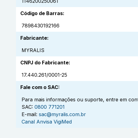
1146200250061
Código de Barras
:
7898430192166
Fabricante
:
MYRALIS
CNPJ do Fabricante
:
17.440.261/0001-25
Fale com o SAC
:
Para mais informações ou suporte, entre em cont
SAC:
0800 771201
E-mail:
sac@myralis.com.br
Canal Anvisa VigiMed