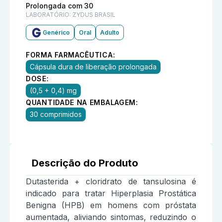
Prolongada com 30
LABORATÓRIO:
ZYDUS BRASIL
Genérico
Oral
Adulto
FORMA FARMACÊUTICA:
Cápsula dura de liberação prolongada
DOSE:
(0,5 + 0,4) mg
QUANTIDADE NA EMBALAGEM:
30 comprimidos
Descrição do Produto
Dutasterida + cloridrato de tansulosina é
indicado para tratar Hiperplasia Prostática
Benigna (HPB) em homens com próstata
aumentada, aliviando sintomas, reduzindo o