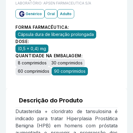
LABORATÓRIO:
APSEN FARMACEUTICA S/A
Genérico
Oral
Adulto
FORMA FARMACÊUTICA:
Cápsula dura de liberação prolongada
DOSE:
(0,5 + 0,4) mg
QUANTIDADE NA EMBALAGEM:
8 comprimidos
30 comprimidos
60 comprimidos
90 comprimidos
Descrição do Produto
Dutasterida + cloridrato de tansulosina é
indicado para tratar Hiperplasia Prostática
Benigna (HPB) em homens com próstata
aumentada e prevenir a progressão dos