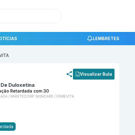
OTÍCIAS
LEMBRETES
VITA
roduto
Duxxen 60 mg Cápsula Dura de Liberação Reta
Visualizar Bula
 De Duloxetina
ração Retardada com 30
SA / MANTECORP SKINCARE / FEMEVITA
tardada