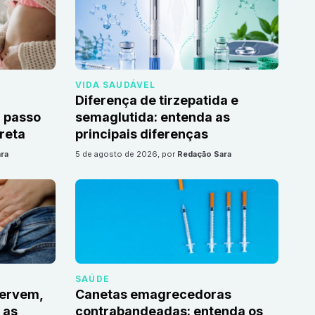
VIDA SAUDÁVEL
Diferença de tirzepatida e
 passo
semaglutida: entenda as
reta
principais diferenças
ra
5 de agosto de 2026
, por
Redação Sara
SAÚDE
servem,
Canetas emagrecedoras
 as
contrabandeadas: entenda os