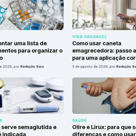
VIDA SAUDÁVEL
tar uma lista de
Como usar caneta
ntos para organizar o
emagrecedora: passo a
io
para uma aplicação cor
de 2026
, por
Redação Sara
5 de agosto de 2026
, por
Redação Sa
R
SAÚDE
 serve semaglutida e
Olire e Lirux: para que 
 indicada
diferenças e como usar