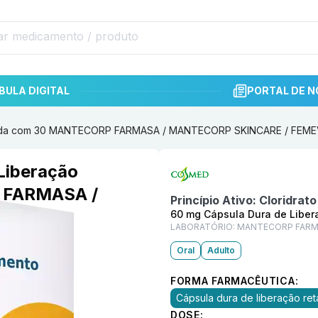
BULA DIGITAL
PORTAL DE N
rdada com 30 MANTECORP FARMASA / MANTECORP SKINCARE / FEME
Informações detalhadas do p
Liberação
 FARMASA /
Princípio Ativo:
Cloridrato
VITA
60 mg Cápsula Dura de Libe
LABORATÓRIO:
MANTECORP FARMA
Oral
Adulto
FORMA FARMACÊUTICA:
Cápsula dura de liberação re
DOSE: