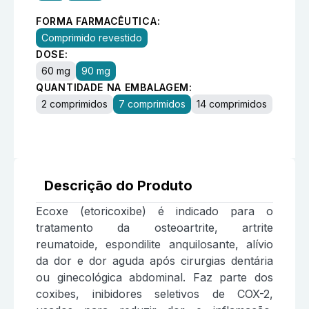
FORMA FARMACÊUTICA:
Comprimido revestido
DOSE:
60 mg
90 mg
QUANTIDADE NA EMBALAGEM:
2 comprimidos
7 comprimidos
14 comprimidos
Descrição do Produto
Ecoxe (etoricoxibe) é indicado para o
tratamento da osteoartrite, artrite
reumatoide, espondilite anquilosante, alívio
da dor e dor aguda após cirurgias dentária
ou ginecológica abdominal. Faz parte dos
coxibes, inibidores seletivos de COX-2,