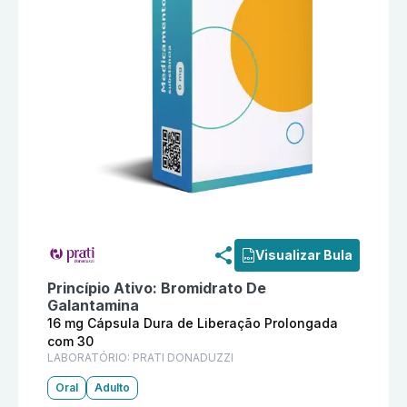
Informações detalhadas do produto
Elatium 16 mg Cá
Visualizar Bula
Princípio Ativo:
Bromidrato De
Galantamina
16 mg Cápsula Dura de Liberação Prolongada
com 30
LABORATÓRIO:
PRATI DONADUZZI
Oral
Adulto