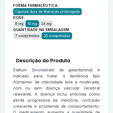
FORMA FARMACÊUTICA:
Cápsula dura de liberação prolongada
DOSE:
8 mg
16 mg
24 mg
QUANTIDADE NA EMBALAGEM:
7 comprimidos
30 comprimidos
Descrição do Produto
Elatium (bromidrato de galantamina) é
indicado para tratar a demência tipo
Alzheimer de intensidade leve a moderada,
com ou sem doença vascular cerebral
relevante. A doença inclui sintomas como
perda progressiva da memória, confusão
crescente e problemas de comportamento.
O medicamento aumenta a quantidade de