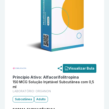
Informações detalhadas do produto
Elonva 150 MCG S
Visualizar Bula
Princípio Ativo:
Alfacorifolitropina
150 MCG Solução Injetável Subcutânea com 0,5
ml
LABORATÓRIO:
ORGANON
Subcutânea
Adulto