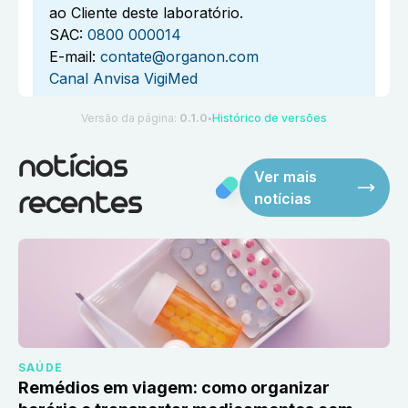
ao Cliente deste laboratório.
SAC:
0800 000014
E-mail:
contate@organon.com
Canal Anvisa VigiMed
Versão da página:
0.1.0
Histórico de versões
●
notícias
Ver mais
notícias
recentes
SAÚDE
Remédios em viagem: como organizar