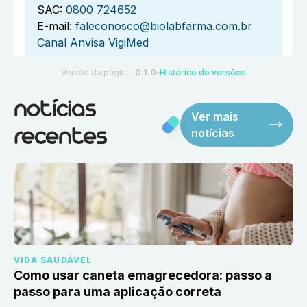
SAC:
0800 724652
E-mail:
faleconosco@biolabfarma.com.br
Canal Anvisa VigiMed
Versão da página:
0.1.0
Histórico de versões
●
notícias
Ver mais
notícias
recentes
VIDA SAUDÁVEL
Como usar caneta emagrecedora: passo a
passo para uma aplicação correta