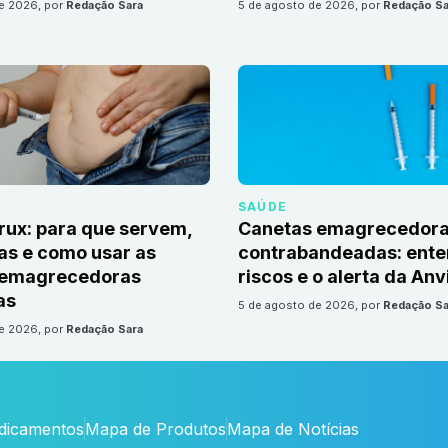
de 2026
, por
Redação Sara
5 de agosto de 2026
, por
Redação Sa
SAÚDE
irux: para que servem,
Canetas emagrecedor
as e como usar as
contrabandeadas: ente
 emagrecedoras
riscos e o alerta da Anv
as
5 de agosto de 2026
, por
Redação Sa
de 2026
, por
Redação Sara
edicamentos
Mapa de Produtos
Mapa de Notícias