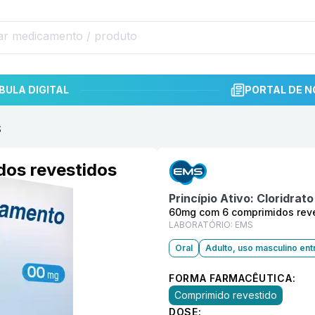
BULA DIGITAL
PORTAL DE N
S
Informações detalhadas do p
os revestidos
Princípio Ativo:
Cloridrat
60mg com 6 comprimidos rev
LABORATÓRIO:
EMS
Oral
Adulto, uso masculino ent
FORMA FARMACÊUTICA:
Comprimido revestido
DOSE: