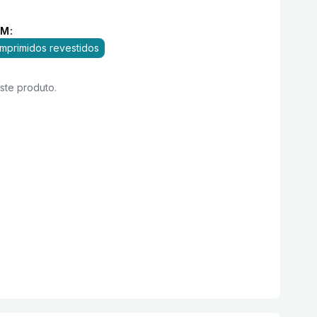
M:
mprimidos revestidos
este produto.