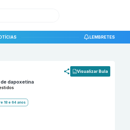
OTÍCIAS
LEMBRETES
roduto
Empozze 60mg com 6 comprimidos revestidos EMS
Visualizar Bula
o de dapoxetina
estidos
re 18 e 64 anos