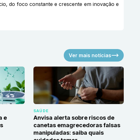
gócio, do foco constante e crescente em inovação e
Ver mais notícias
SAÚDE
a e
Anvisa alerta sobre riscos de
as
canetas emagrecedoras falsas
manipuladas: saiba quais