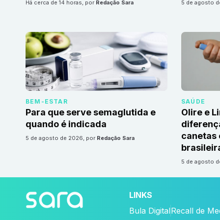
há cerca de 14 horas
, por
Redação Sara
5 de agosto 
BEM-ESTAR
SAÚDE
Para que serve semaglutida e
Olire e L
quando é indicada
diferenç
canetas
5 de agosto de 2026
, por
Redação Sara
brasileir
5 de agosto 
LINKS
Bula Digital
Recall de M